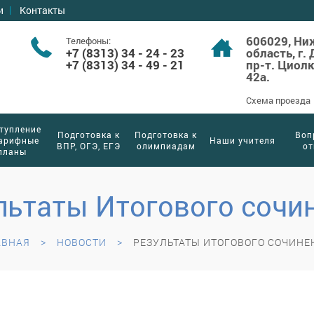
и
Контакты
606029, Ни
Телефоны:
+7 (8313) 34 - 24 - 23
область, г.
+7 (8313) 34 - 49 - 21
пр-т. Циол
42а.
Схема проезда
тупление
Подготовка к
Подготовка к
Воп
тарифные
Наши учителя
ВПР, ОГЭ, ЕГЭ
олимпиадам
от
планы
льтаты Итогового сочи
АВНАЯ
НОВОСТИ
РЕЗУЛЬТАТЫ ИТОГОВОГО СОЧИНЕ