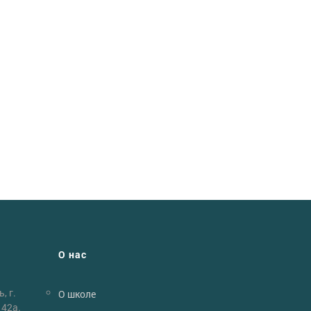
О нас
, г.
О школе
 42а.