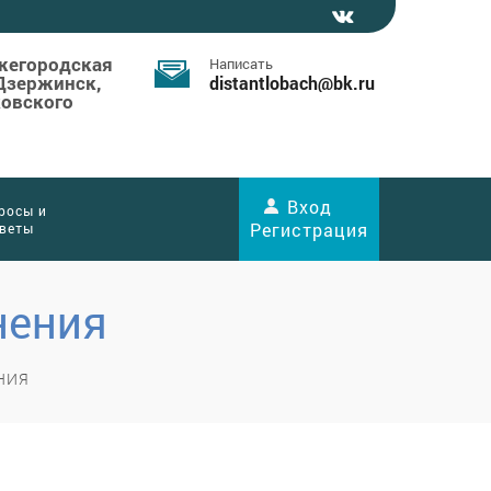
жегородская
Написать
 Дзержинск,
distantlobach
@
bk.ru
ковского
Вход
росы и
Регистрация
веты
нения
НИЯ