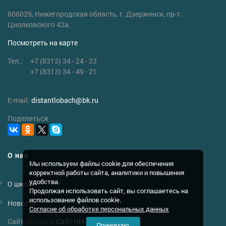
606029, Нижегородская область, г. Дзержинск, пр-т.
Циолковского 42а.
Посмотреть на карте
Тел.:
+7 (8313) 34 - 24 - 23
+7 (8313) 34 - 49 - 21
E-mail:
distantlobach
@
bk.ru
Поделиться
О нас
Мы используем файлы cookie для обеспечения
корректной работы сайта, аналитики и повышения
удобства.
О школе
Продолжая использовать сайт, вы соглашаетесь на
использование файлов cookie.
Новости
Согласие об обработке персональных данных
Сайт сделан в
Сайт НН
.
Принимаю