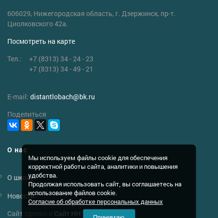
606029, Нижегородская область, г. Дзержинск, пр-т.
Циолковского 42а.
Посмотреть на карте
Тел.:
+7 (8313) 34 - 24 - 23
+7 (8313) 34 - 49 - 21
E-mail:
distantlobach
@
bk.ru
Поделиться
О нас
Мы используем файлы cookie для обеспечения
корректной работы сайта, аналитики и повышения
удобства.
О школе
Продолжая использовать сайт, вы соглашаетесь на
использование файлов cookie.
Новости
Согласие об обработке персональных данных
Сайт сделан в
Сайт НН
.
Принимаю